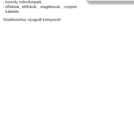
- komoly mikrofonpark,
- effektek, előfokok, stageboxok, csoport-
kábelek.
Stúdiózáshoz nyugodt környezet!