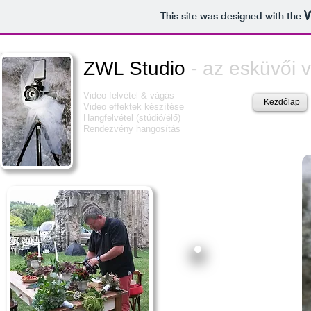
This site was designed with the
ZWL Studio
- az esküvői 
Video felvétel & vágás
Kezdőlap
Video effektek készítése
Hangfelvétel (stúdió/élő)
Rendezvény hangosítás