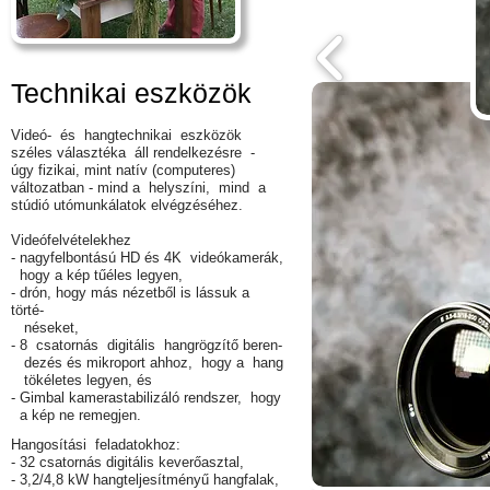
Technikai eszközök
Videó- és hangtechnikai eszközök
s
zéles választéka áll rendelkezésre -
úgy fizikai, mint natív (computeres)
változatban - mind a helyszíni, mind a
stúdió utómunkálatok elvégzéséhez.
Videófelvételekhez
- nagyfelbontású
HD
és 4K videókamerák,
hogy a
kép tűéles legyen,
- drón, hogy más nézetből is lássuk a
törté-
néseket,
- 8 csatornás digitális hangrögzítő beren-
dezés és mikroport ahhoz, hogy a hang
tökéletes legyen, és
- Gimbal kamerastabilizáló rendszer, hogy
a kép ne remegjen.
Hangosítási feladatokhoz:
- 32 csatornás digitális keverőasztal,
- 3,2/4,8 kW hangteljesítményű hangfalak,